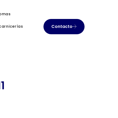
romas
Contacto
carnicerías
1