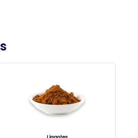
s
Ligantes