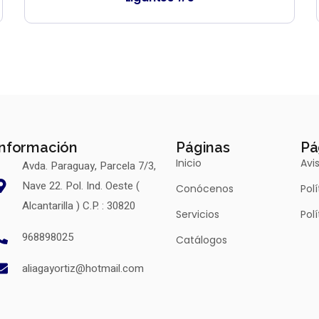
Información
Páginas
Pá
Inicio
Avi
Avda. Paraguay, Parcela 7/3,
Nave 22. Pol. Ind. Oeste (
Conócenos
Pol
Alcantarilla ) C.P. : 30820
Servicios
Pol
968898025
Catálogos
aliagayortiz@hotmail.com