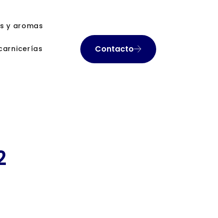
as y aromas
Contacto
carnicerías
2