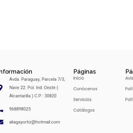
Información
Páginas
Pá
Inicio
Avi
Avda. Paraguay, Parcela 7/3,
Nave 22. Pol. Ind. Oeste (
Conócenos
Pol
Alcantarilla ) C.P. : 30820
Servicios
Pol
968898025
Catálogos
aliagayortiz@hotmail.com