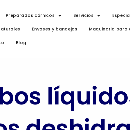
Preparados cárnicos
Servicios
Especi
naturales
Envases y bandejas
Maquinaria para 
to
Blog
os líquido
s deshidr