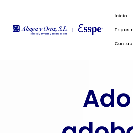
Inicio
Tripas 
Contac
Adob
adobo