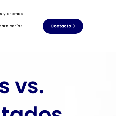
as y aromas
Contacto
carnicerías
s vs.
atados